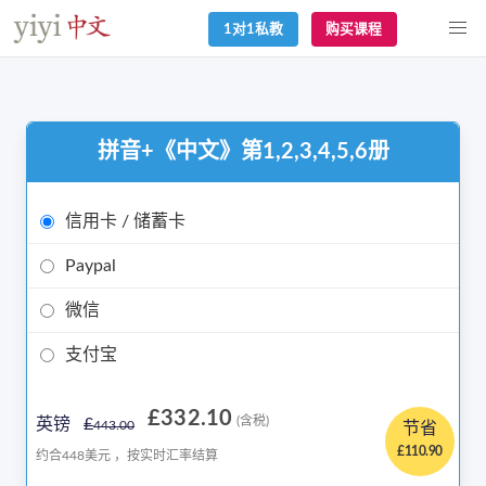
1对1私教
购买课程
拼音+《中文》第1,2,3,4,5,6册
信用卡 / 储蓄卡
Paypal
微信
支付宝
£332.10
(含税)
英镑
£
443.00
节省
£110.90
约合448美元 ，按实时汇率结算